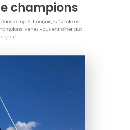
de champions
 dans le top 10 français, le Cercle est
champions. Venez vous entraîner aux
ançais !