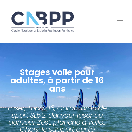
Togg
navi
Stages voile pour
adultes, à partir de 16
ans
Laser, Topaz 16, Catamaran de
sport SL5.2, dériveur laser ou
dériveur Zest, planche à voile...
Choisi le support qui te