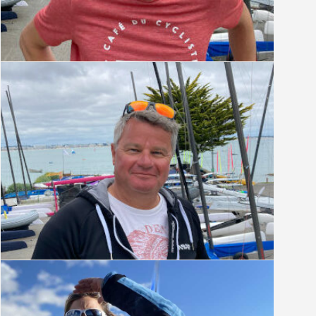
Simon Corbin
Responsable administratif
Vincent Grasset
Moniteur entraîneur Optimist / Formateur
monitorat