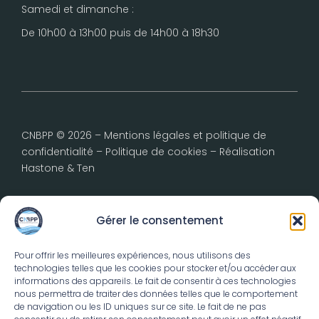
Samedi et dimanche :
De 10h00 à 13h00 puis de 14h00 à 18h30
CNBPP © 2026 –
Mentions légales et politique de
confidentialité
–
Politique de cookies
– Réalisation
Hastone & Ten
Gérer le consentement
Pour offrir les meilleures expériences, nous utilisons des
technologies telles que les cookies pour stocker et/ou accéder aux
informations des appareils. Le fait de consentir à ces technologies
nous permettra de traiter des données telles que le comportement
de navigation ou les ID uniques sur ce site. Le fait de ne pas