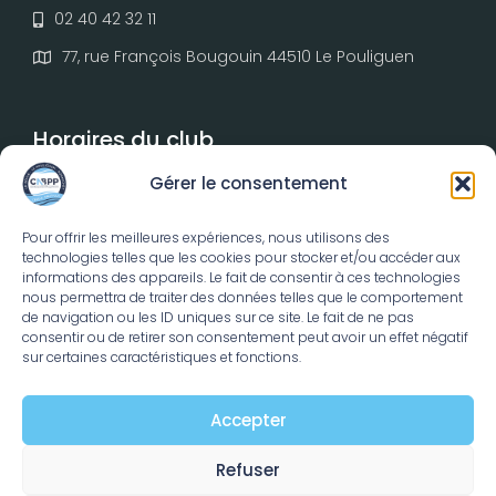
02 40 42 32 11
77, rue François Bougouin 44510 Le Pouliguen
Horaires du club
Gérer le consentement
Du lundi au vendredi :
De 9h00 à 18h30
Pour offrir les meilleures expériences, nous utilisons des
technologies telles que les cookies pour stocker et/ou accéder aux
Samedi et dimanche :
informations des appareils. Le fait de consentir à ces technologies
nous permettra de traiter des données telles que le comportement
De 10h00 à 13h00 puis de 14h00 à 18h30
de navigation ou les ID uniques sur ce site. Le fait de ne pas
consentir ou de retirer son consentement peut avoir un effet négatif
sur certaines caractéristiques et fonctions.
Accepter
Refuser
CNBPP © 2026 –
Mentions légales et politique de
confidentialité
–
Politique de cookies
– Réalisation