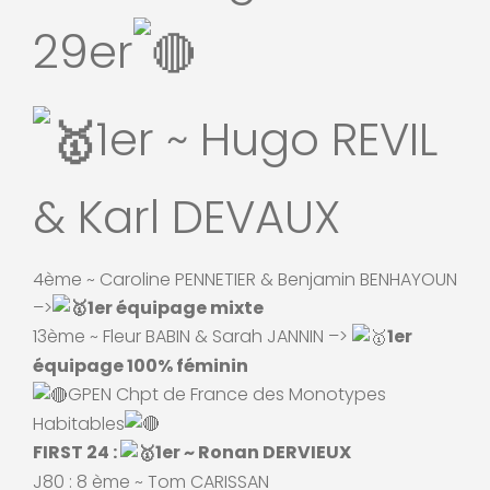
29er
1er ~ Hugo REVIL
& Karl DEVAUX
4ème ~ Caroline PENNETIER & Benjamin BENHAYOUN
–>
1er équipage mixte
13ème ~ Fleur BABIN & Sarah JANNIN –>
1er
équipage 100% féminin
GPEN Chpt de France des Monotypes
Habitables
FIRST 24 :
1er ~ Ronan DERVIEUX
J80 : 8 ème ~ Tom CARISSAN