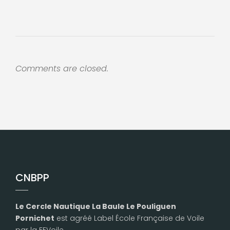
Comments are closed.
CNBPP
Le Cercle Nautique La Baule Le Pouliguen
Pornichet
est agréé Label École Française de Voile
par la FFVoile.