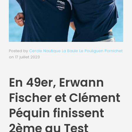
Posted by
Cercle Nautique La Baule Le Pouliguen Pornichet
on
17 juillet 2023
En 49er, Erwann
Fischer et Clément
Péquin finissent
2ème au Test