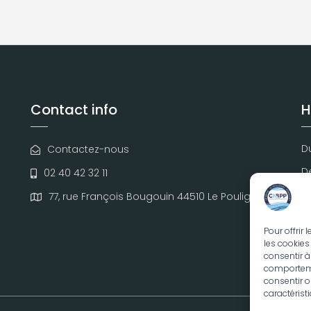
Contact info
H
Du
Contactez-nous
D
02 40 42 32 11
S
77, rue François Bougouin 44510 Le Pouliguen
D
Pour offrir
les cookies
consentir à
comportemen
consentir o
caractérist