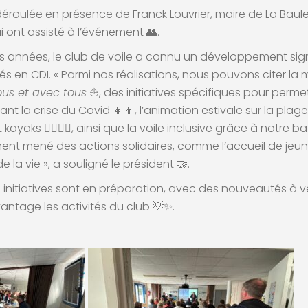
déroulée en présence de Franck Louvrier, maire de La Bau
i ont assisté à l’événement 👥.
res années, le club de voile a connu un développement sign
és en CDI. « Parmi nos réalisations, nous pouvons citer la 
ous et avec tous
⛵, des initiatives spécifiques pour perme
ant la crise du Covid 👧👦, l’animation estivale sur la pla
kayaks 🏄‍♂️🚣‍♀️, ainsi que la voile inclusive grâce à notre 
nt mené des actions solidaires, comme l’accueil de jeune
 la vie », a souligné le président 🤝.
initiatives sont en préparation, avec des nouveautés à v
ntage les activités du club 💡✨.