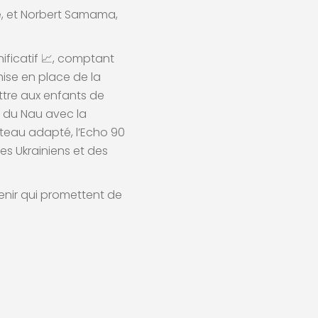
le, et Norbert Samama,
ificatif 📈, comptant
mise en place de la
ttre aux enfants de
ge du Nau avec la
bateau adapté, l’Echo 90
s Ukrainiens et des
enir qui promettent de