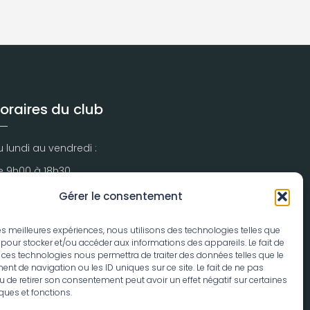
oraires du club
 lundi au vendredi :
e 9h00 à 18h30
amedi et dimanche :
Gérer le consentement
e 10h00 à 13h00 puis de 14h00 à 18h30
 les meilleures expériences, nous utilisons des technologies telles que
 pour stocker et/ou accéder aux informations des appareils. Le fait de
 ces technologies nous permettra de traiter des données telles que le
t de navigation ou les ID uniques sur ce site. Le fait de ne pas
u de retirer son consentement peut avoir un effet négatif sur certaines
iques et fonctions.