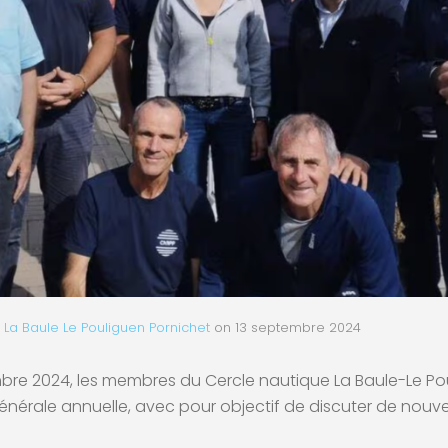
 La Baule Le Pouliguen Pornichet
on
13 septembre 2024
re 2024, les membres du Cercle nautique La Baule-Le Pou
nérale annuelle, avec pour objectif de discuter de nouve