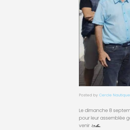
Posted by
Cercle Nautique
Le dimanche 8 septemb
pour leur assemblée gé
venir 🚤🌊.