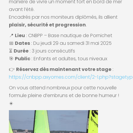
manière de vivre un moment fort en bord de mer
avant l’été.
Encadrés par nos moniteurs diplômés, ils allient
plaisir, sécurité et progression
.
📍
Lieu
: CNBPP – Base nautique de Pornichet
📅
Dates
: Du jeudi 29 au samedi 31 mai 2025
⏳
Durée
: 3 jours consécutifs
🎯
Public
: Enfants et adultes, tous niveaux
👉
Réservez dès maintenant votre stage
:
https://cnbpp.axyomes.com/client/2-1.php?stagety
On vous attend nombreux pour cette nouvelle
formule pleine d’embruns et de bonne humeur !
☀️