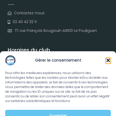
Contactez-nous
02 40 42 32 11
77, rue François Bougouin 44510 Le Pouliguen
Horaires du club
Gérer le consentement
Du lundi au vendredi :
De 9h00 à 18h30
Pour offrir les meilleures expériences, nous utilisons des
technologies telles que les cookies pour stocker et/ou accéder aux
Samedi et dimanche :
informations des appareils. Le fait de consentir à ces technologies
nous permettra de traiter des données telles que le comportement
De 10h00 à 13h00 puis de 14h00 à 18h30
de navigation ou les ID uniques sur ce site. Le fait de ne pas
consentir ou de retirer son consentement peut avoir un effet négatif
sur certaines caractéristiques et fonctions.
Accepter