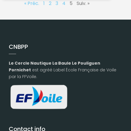
« Préc.
1
2
3
4
5
Suiv. »
CNBPP
Le Cercle Nautique La Baule Le Pouliguen
Pornichet
est agréé Label École Française de Voile
par la FFVoile.
Contact info